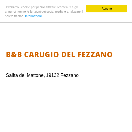
Utilizziamo i cookie per personalizzare i contenuti e gli
Accetto
annunci, fornire le funzioni dei social media e analizzare il
nostro traffico.
Informazioni
B&B CARUGIO DEL FEZZANO
Salita del Mattone, 19132 Fezzano